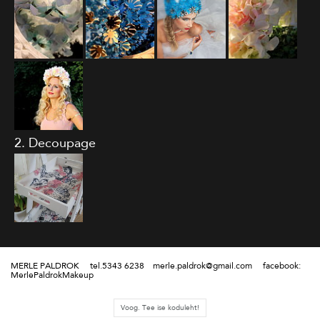
2. Decoupage
MERLE PALDROK tel.5343 6238 merle.paldrok@gmail.com facebook:
MerlePaldrokMakeup
Voog. Tee ise koduleht!