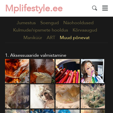
Mplifestyle.ee
Jumestus
Soengud
Näohooldused
Kulmude/ripsmete hooldus
Kõrvaaugud
Maniküür
ART
Muud põnevat
1. Aksessuaaride valmistamine